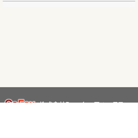
〒105-0004
東京都港区新橋2-20-15 新橋駅前ビル1号館9階
お申し込み